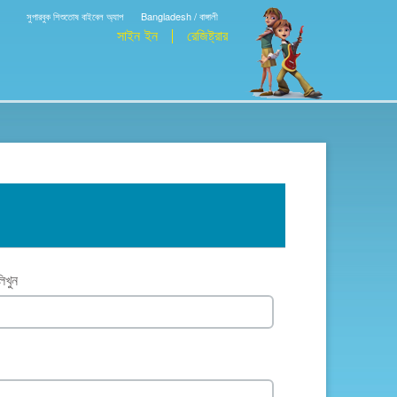
সুপারবুক শিশুতোষ বাইবেল অ্যাপ
Bangladesh / বাঙ্গালী
সাইন ইন
রেজিষ্ট্রার
িখুন