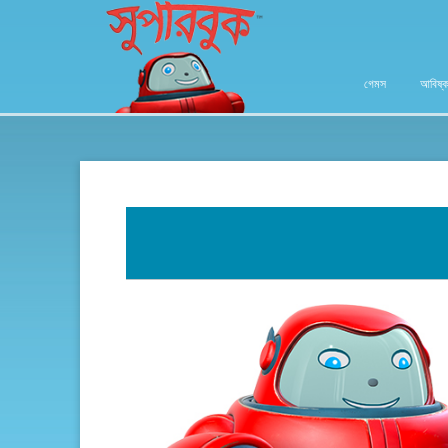
গেমস
আবিষ্ক