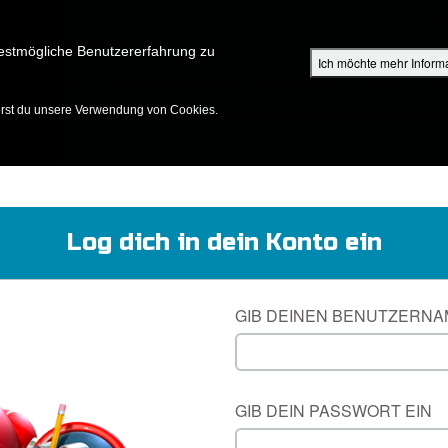
Su
estmögliche Benutzererfahrung zu
Ich möchte mehr Inform
ENTDECKEN
SHOP FÜR ELTERN
EPISODEN
BIBEL
V
erst du unsere Verwendung von Cookies.
Log dich in dein Konto ein
GIB DEINEN BENUTZERNA
GIB DEIN PASSWORT EIN