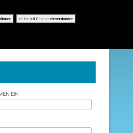
perbuch Bibel App
Deutschland / Deutsch
EINLOGGEN
ANMELDEN
ationen
Ich bin mit Cookies einverstanden
IDEO
RADIO
BIBEL APP
MEN EIN