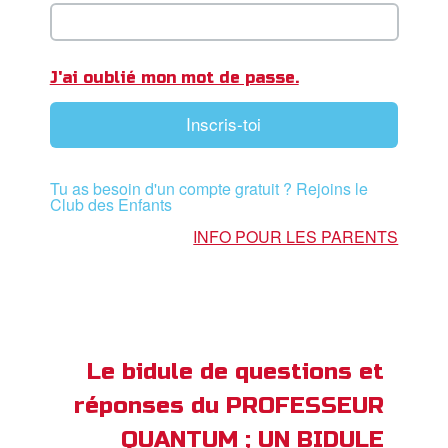
ble
book Bible App
J'ai oublié mon mot de passe.
xion
Inscris-toi
ption
Tu as besoin d'un compte gratuit ? Rejoins le
er de langue
Club des Enfants
INFO POUR LES PARENTS
Le bidule de questions et
réponses du PROFESSEUR
QUANTUM ; UN BIDULE