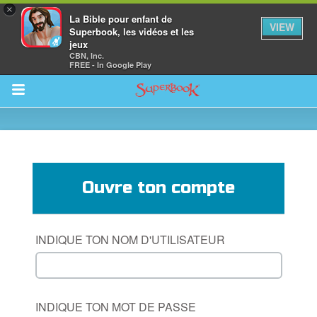
×
La Bible pour enfant de
VIEW
Superbook, les vidéos et les
jeux
CBN, Inc.
FREE - In Google Play
Return to Content
vre
Ouvre ton compte
des
INDIQUE TON NOM D'UTILISATEUR
INDIQUE TON MOT DE PASSE