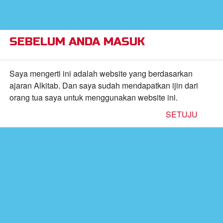
×
Alkitab Anak Superbook,
VIEW
Video, dan Permainan
CBN, Inc.
FREE - In Google Play
SEBELUM ANDA MASUK
Return to Content
Saya mengerti ini adalah website yang berdasarkan
ajaran Alkitab. Dan saya sudah mendapatkan ijin dari
orang tua saya untuk menggunakan website ini.
inan
SETUJU
kan
Masuk Akun Kamu
de
b
MASUKKAN NAMA PENGGUNA