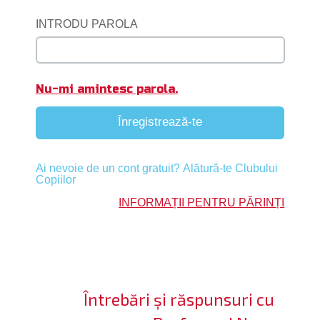
ifică-te
INTRODU PAROLA
ide cont
bă limba
Nu-mi amintesc parola.
Înregistrează-te
Ai nevoie de un cont gratuit? Alătură-te Clubului
Copiilor
INFORMAȚII PENTRU PĂRINȚI
Întrebări și răspunsuri cu