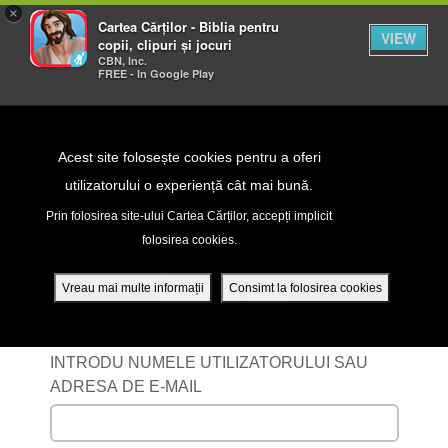
×
Cartea Cărților - Biblia pentru
VIEW
copii, clipuri și jocuri
CBN, Inc.
FREE - In Google Play
Return to Content
Acest site folosește cookies pentru a oferi
utilizatorului o experiență cât mai bună.
peră
Prin folosirea site-ului Cartea Cărților, accepți implicit
folosirea cookies.
Înregistrează-te cu
ade
contul tău
Vreau mai multe informații
Consimt la folosirea cookies
ri
INTRODU NUMELE UTILIZATORULUI SAU
ADRESA DE E-MAIL
ră DVD - Sezoane 1-4
ția mobilă