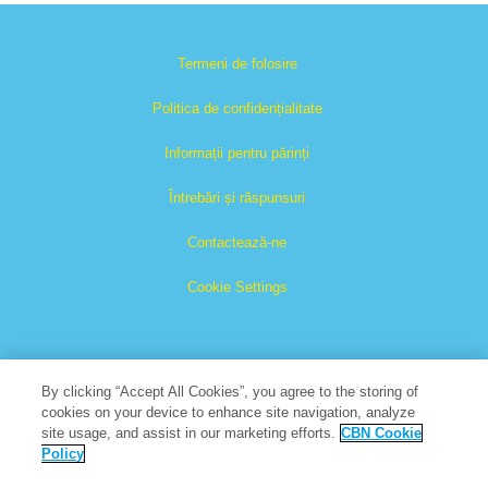
Termeni de folosire
Politica de confidențialitate
Informații pentru părinți
Întrebări și răspunsuri
Contactează-ne
Cookie Settings
By clicking “Accept All Cookies”, you agree to the storing of
cookies on your device to enhance site navigation, analyze
site usage, and assist in our marketing efforts.
CBN Cookie
Cartea Cărților este o marcă înregistrată a The Christian
Policy
Broadcasting Network, Inc.