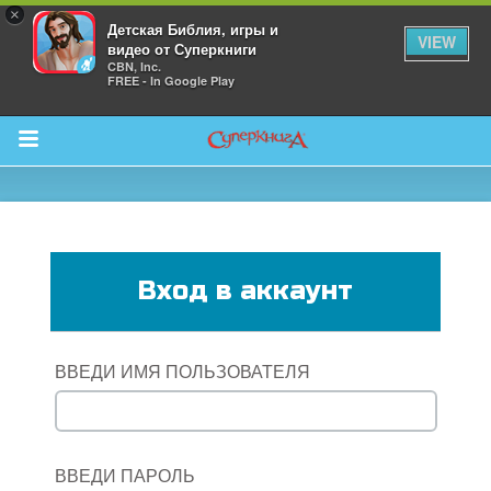
×
Детская Библия, игры и
VIEW
видео от Суперкниги
CBN, Inc.
FREE - In Google Play
Return to Content
 больше
Вход в аккаунт
и
я
ВВЕДИ ИМЯ ПОЛЬЗОВАТЕЛЯ
ВВЕДИ ПАРОЛЬ