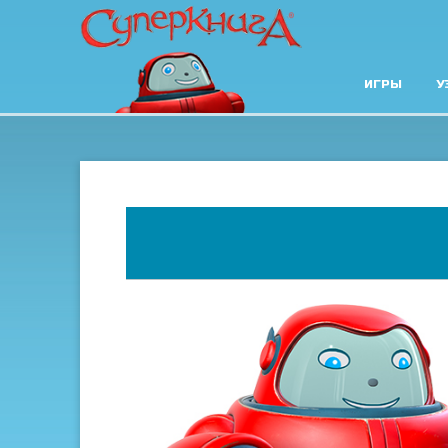
ИГРЫ
У