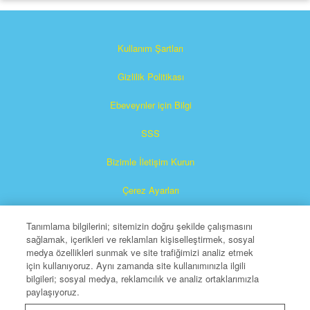
Kullanım Şartları
Gizlilik Politikası
Ebeveynler için Bilgi
SSS
Bizimle İletişim Kurun
Çerez Ayarları
Tanımlama bilgilerini; sitemizin doğru şekilde çalışmasını
sağlamak, içerikleri ve reklamları kişiselleştirmek, sosyal
medya özellikleri sunmak ve site trafiğimizi analiz etmek
için kullanıyoruz. Aynı zamanda site kullanımınızla ilgili
bilgileri; sosyal medya, reklamcılık ve analiz ortaklarımızla
paylaşıyoruz.
Süperkitap, The Christian Broadcasting Network, Inc.'in
tescilli bir markasıdır.