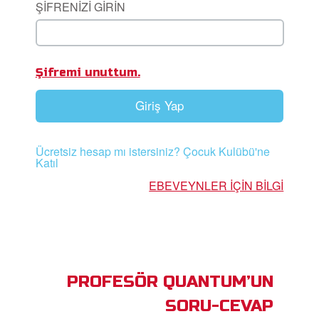
ŞİFRENİZİ GİRİN
ama
iz Çocuk Kutsal Kitap
Şifremi unuttum.
masını İndirin!
Giriş Yap
Yap
lun
Ücretsiz hesap mı istersiniz? Çocuk Kulübü'ne
Katıl
ğiştir
EBEVEYNLER IÇIN BILGI
PROFESÖR QUANTUM’UN
SORU-CEVAP