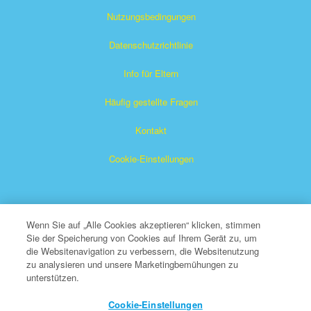
Nutzungsbedingungen
Datenschutzrichtlinie
Info für Eltern
Häufig gestellte Fragen
Kontakt
Cookie-Einstellungen
Wenn Sie auf „Alle Cookies akzeptieren“ klicken, stimmen
Sie der Speicherung von Cookies auf Ihrem Gerät zu, um
die Websitenavigation zu verbessern, die Websitenutzung
Das Superbuch ist ein eingetragenes Warenzeichen von The
zu analysieren und unsere Marketingbemühungen zu
unterstützen.
Christian Broadcasting Network, Inc. Eine gemeinnützige 501
(c)(3) Wohltätigkeitsorganisation
Cookie-Einstellungen