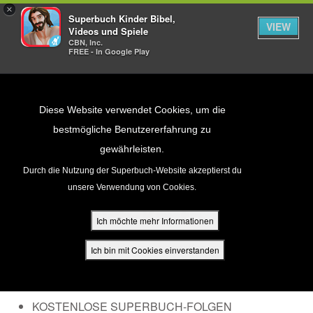
×
Superbuch Kinder Bibel,
VIEW
Videos und Spiele
CBN, Inc.
FREE - In Google Play
Return to Content
Diese Website verwendet Cookies, um die
bestmögliche Benutzererfahrung zu
gewährleisten.
cken
Durch die Nutzung der Superbuch-Website akzeptierst du
Erstelle dein kostenloses
unsere Verwendung von Cookies.
ür Eltern
Superbuch-Konto
Ich möchte mehr Informationen
den
Um ein Superbuch-Konto zu erstellen, damit du alles
Ich bin mit Cookies einverstanden
genießen kannst, was Superbuch zu bieten hat,
müssen wir zuerst eine E-Mail an einen Erwachsenen
senden.
KOSTENLOSE SUPERBUCH-FOLGEN