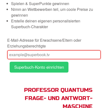
Spielen & SuperPunkte gewinnen
Nimm an Wettbewerben teil, um coole Preise zu
App
gewinnen
Erstelle deinen eigenen personalisierten
buch Bibel App
Superbuch-Charakter
ggen
E-Mail-Adresse für Erwachsene/Eltern oder
Erziehungsberechtigte
den
he ändern
PROFESSOR QUANTUMS
FRAGE- UND ANTWORT-
MASCHINE