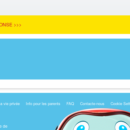
ONSE >>>
la vie privée
Info pour les parents
FAQ
Contacte-nous
Cookie Set
e de