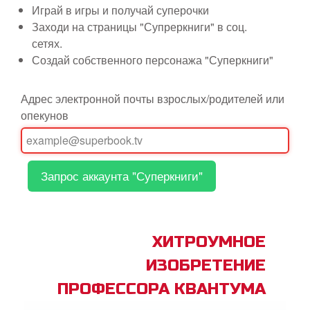
Играй в игры и получай суперочки
book Bible App
Заходи на страницы "Супреркниги" в соц.
сетях.
Создай собственного персонажа "Суперкниги"
трация
Адрес электронной почты взрослых/родителей или
ить язык
опекунов
ХИТРОУМНОЕ
ИЗОБРЕТЕНИЕ
ПРОФЕССОРА КВАНТУМА