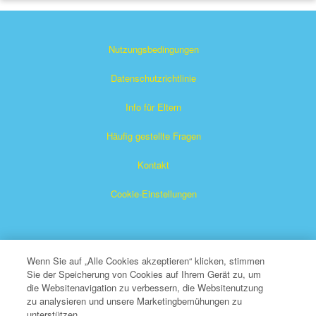
Nutzungsbedingungen
Datenschutzrichtlinie
Info für Eltern
Häufig gestellte Fragen
Kontakt
Cookie-Einstellungen
Wenn Sie auf „Alle Cookies akzeptieren“ klicken, stimmen
Sie der Speicherung von Cookies auf Ihrem Gerät zu, um
die Websitenavigation zu verbessern, die Websitenutzung
Das Superbuch ist ein eingetragenes Warenzeichen von The
zu analysieren und unsere Marketingbemühungen zu
unterstützen.
Christian Broadcasting Network, Inc. Eine gemeinnützige 501