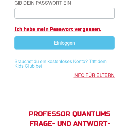
GIB DEIN PASSWORT EIN
App
Ich habe mein Passwort vergessen.
buch Bibel App
Einloggen
ggen
den
Brauchst du ein kostenloses Konto? Tritt dem
Kids Club bei
he ändern
INFO FÜR ELTERN
PROFESSOR QUANTUMS
FRAGE- UND ANTWORT-