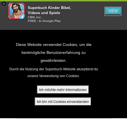
×
Superbuch Kinder Bibel,
VIEW
Videos und Spiele
CBN, Inc.
FREE - In Google Play
Return to Content
Diese Website verwendet Cookies, um die
bestmögliche Benutzererfahrung zu
gewährleisten.
cken
Durch die Nutzung der Superbuch-Website akzeptierst du
Log dich in dein Konto
unsere Verwendung von Cookies.
ein
ür Eltern
Ich möchte mehr Informationen
den
Ich bin mit Cookies einverstanden
GIB DEINEN BENUTZERNAMEN EIN