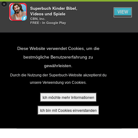
×
Superbuch Kinder Bibel,
VIEW
Videos und Spiele
CBN, Inc.
FREE - In Google Play
Return to Content
Diese Website verwendet Cookies, um die
bestmögliche Benutzererfahrung zu
gewährleisten.
cken
Durch die Nutzung der Superbuch-Website akzeptierst du
Log dich in dein Konto
unsere Verwendung von Cookies.
ein
ür Eltern
Ich möchte mehr Informationen
den
Ich bin mit Cookies einverstanden
GIB DEINEN BENUTZERNAMEN EIN