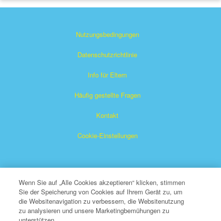
Nutzungsbedingungen
Datenschutzrichtlinie
Info für Eltern
Häufig gestellte Fragen
Kontakt
Cookie-Einstellungen
Wenn Sie auf „Alle Cookies akzeptieren“ klicken, stimmen
Sie der Speicherung von Cookies auf Ihrem Gerät zu, um
die Websitenavigation zu verbessern, die Websitenutzung
Das Superbuch ist ein eingetragenes Warenzeichen von The
zu analysieren und unsere Marketingbemühungen zu
unterstützen.
Christian Broadcasting Network, Inc. Eine gemeinnützige 501