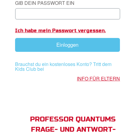
GIB DEIN PASSWORT EIN
App
Ich habe mein Passwort vergessen.
buch Bibel App
Einloggen
ggen
den
Brauchst du ein kostenloses Konto? Tritt dem
Kids Club bei
he ändern
INFO FÜR ELTERN
PROFESSOR QUANTUMS
FRAGE- UND ANTWORT-