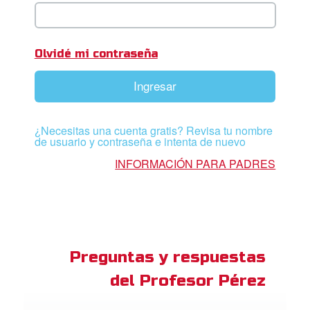
ios
adres de Familia:
Olvidé mi contraseña
Superlibro
Ingresar
DVD´s Superbook USA
¿Necesitas una cuenta gratis? Revisa tu nombre
STRATE
de usuario y contraseña e intenta de nuevo
INFORMACIÓN PARA PADRES
ro
ar idioma
Preguntas y respuestas
del Profesor Pérez