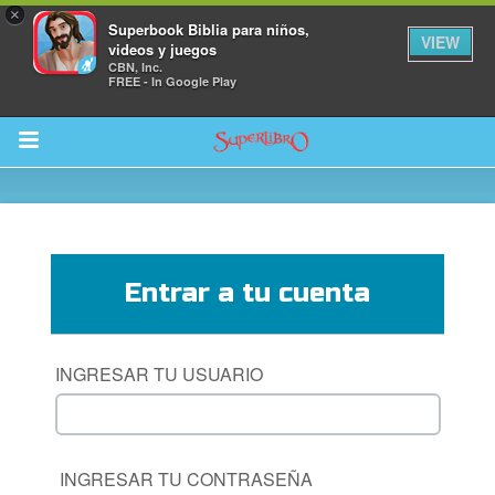
×
Superbook Biblia para niños,
VIEW
videos y juegos
CBN, Inc.
FREE - In Google Play
Return to Content
Entrar a tu cuenta
la
s
INGRESAR TU USUARIO
os
 App para Niños
INGRESAR TU CONTRASEÑA