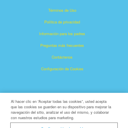
Términos de Uso
Política de privacidad
Información para los padres
Preguntas más frecuentes
Contáctenos
Configuración de Cookies
Al hacer clic en “Aceptar todas las cookies”, usted acepta
que las cookies se guarden en su dispositivo para mejorar la
Superlibro es una marca registrada de The Christian
navegación del sitio, analizar el uso del mismo, y colaborar
con nuestros estudios para marketing.
Broadcasting Network, Inc. Una organización benéfica 501
(c) (3) sin fines de lucro