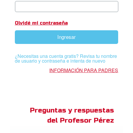
ios
adres de Familia:
Olvidé mi contraseña
Superlibro
Ingresar
DVD´s Superbook USA
¿Necesitas una cuenta gratis? Revisa tu nombre
STRATE
de usuario y contraseña e intenta de nuevo
INFORMACIÓN PARA PADRES
ro
ar idioma
Preguntas y respuestas
del Profesor Pérez