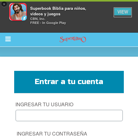
×
Superbook Biblia para niños,
VIEW
videos y juegos
CBN, Inc.
FREE - In Google Play
Return to Content
Entrar a tu cuenta
la
s
INGRESAR TU USUARIO
os
 App para Niños
INGRESAR TU CONTRASEÑA