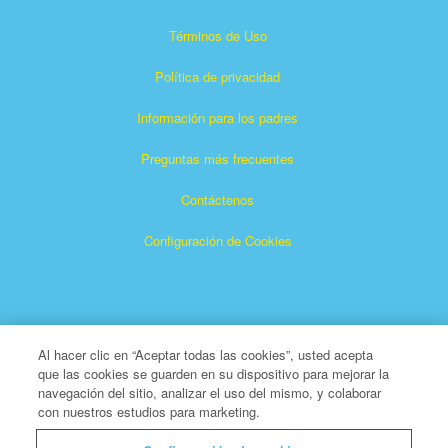
Términos de Uso
Política de privacidad
Información para los padres
Preguntas más frecuentes
Contáctenos
Configuración de Cookies
Al hacer clic en “Aceptar todas las cookies”, usted acepta
que las cookies se guarden en su dispositivo para mejorar la
Superlibro es una marca registrada de The Christian
navegación del sitio, analizar el uso del mismo, y colaborar
con nuestros estudios para marketing.
Broadcasting Network, Inc. Una organización benéfica 501
(c) (3) sin fines de lucro