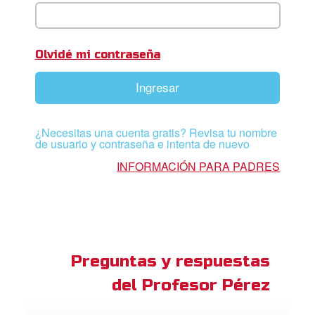
ios
adres de Familia:
Olvidé mi contraseña
Superlibro
Ingresar
DVD´s Superbook USA
¿Necesitas una cuenta gratis? Revisa tu nombre
STRATE
de usuario y contraseña e intenta de nuevo
INFORMACIÓN PARA PADRES
ro
ar idioma
Preguntas y respuestas
del Profesor Pérez