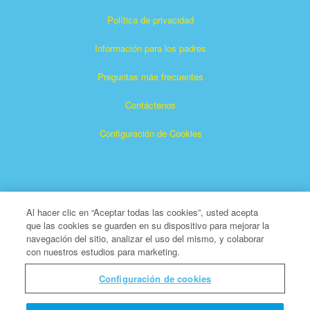
Política de privacidad
Información para los padres
Preguntas más frecuentes
Contáctenos
Configuración de Cookies
Al hacer clic en “Aceptar todas las cookies”, usted acepta
que las cookies se guarden en su dispositivo para mejorar la
Superlibro es una marca registrada de The Christian
navegación del sitio, analizar el uso del mismo, y colaborar
con nuestros estudios para marketing.
Broadcasting Network, Inc. Una organización benéfica 501
(c) (3) sin fines de lucro
Configuración de cookies
Todos los derechos reservados.