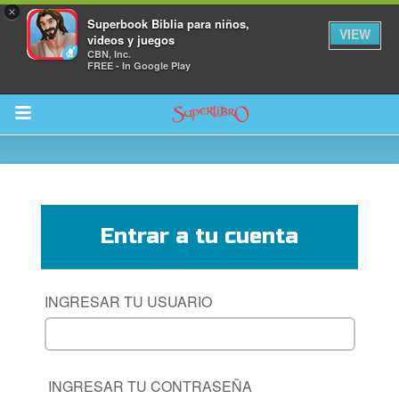
×
Superbook Biblia para niños,
VIEW
videos y juegos
CBN, Inc.
FREE - In Google Play
Return to Content
Entrar a tu cuenta
la
s
INGRESAR TU USUARIO
os
 App para Niños
INGRESAR TU CONTRASEÑA