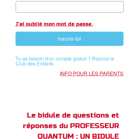
ble
book Bible App
J'ai oublié mon mot de passe.
xion
Inscris-toi
ption
Tu as besoin d'un compte gratuit ? Rejoins le
er de langue
Club des Enfants
INFO POUR LES PARENTS
Le bidule de questions et
réponses du PROFESSEUR
QUANTUM ; UN BIDULE