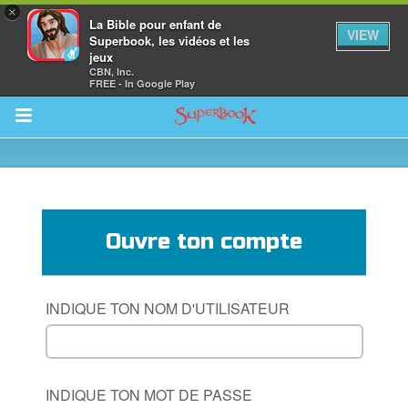
×
La Bible pour enfant de
VIEW
Superbook, les vidéos et les
jeux
CBN, Inc.
FREE - In Google Play
Return to Content
vre
Ouvre ton compte
des
INDIQUE TON NOM D'UTILISATEUR
INDIQUE TON MOT DE PASSE