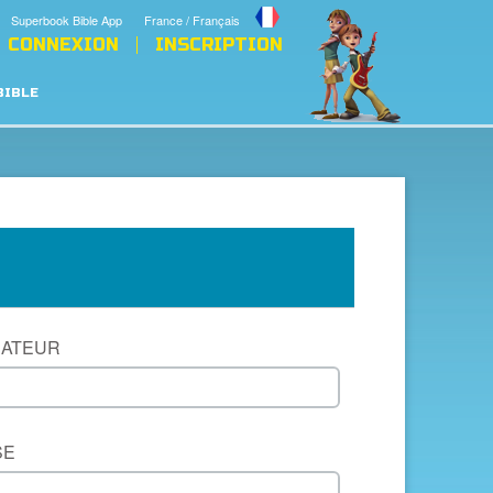
Superbook Bible App
France / Français
CONNEXION
INSCRIPTION
BIBLE
SATEUR
SE