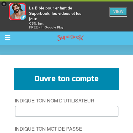
×
La Bible pour enfant de
VIEW
Superbook, les vidéos et les
jeux
CBN, Inc.
FREE - In Google Play
Return to Content
vre
Ouvre ton compte
des
INDIQUE TON NOM D'UTILISATEUR
INDIQUE TON MOT DE PASSE