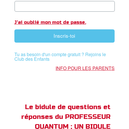
ble
book Bible App
J'ai oublié mon mot de passe.
xion
Inscris-toi
ption
Tu as besoin d'un compte gratuit ? Rejoins le
er de langue
Club des Enfants
INFO POUR LES PARENTS
Le bidule de questions et
réponses du PROFESSEUR
QUANTUM ; UN BIDULE