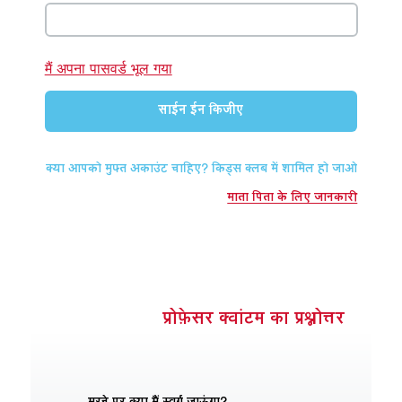
 ऐप
 बाइबिल ऐप
मैं अपना पासवर्ड भूल गया
न किजीए
साईन ईन किजीए
करें
क्या आपको मुफ्त अकाउंट चाहिए? किड्स क्लब में शामिल हो जाओ
दलो
माता पिता के लिए जानकारी
प्रोफ़ेसर क्वांटम का प्रश्नोत्तर
मरने पर क्या मैं स्वर्ग जाऊंगा?