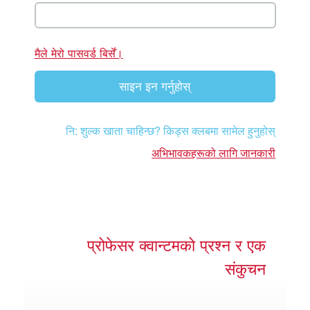
एप
्क सुपरबुक बाइबल एप
मैले मेरो पासवर्ड बिर्सें।
नुहोस् ।
साइन इन गर्नुहोस्
ुहोस् ।
नि: शुल्क खाता चाहिन्छ? किड्स क्लबमा सामेल हुनुहोस्
र्तन गर्नुहोस्
अभिभावकहरूको लागि जानकारी
प्रोफेसर क्वान्टमको प्रश्न र एक
संकुचन