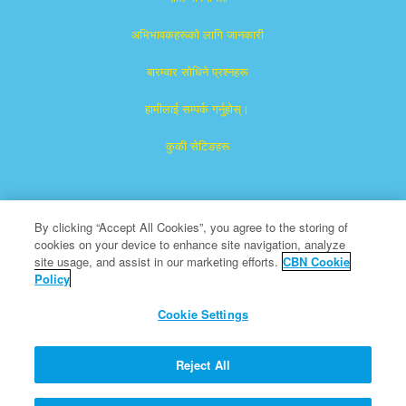
अभिभावकहरूको लागि जानकारी
बारम्वार साेधिने प्रश्नहरू
हामीलाई सम्पर्क गर्नुहोस्।
कुकी सेटिङहरू
By clicking “Accept All Cookies”, you agree to the storing of
cookies on your device to enhance site navigation, analyze
site usage, and assist in our marketing efforts.
CBN Cookie
Policy
सुपरबुक द ख्रीष्टियन ब्रोडकास्टिङ नेटवर्क, Inc ले दर्ता गरिएको ट्रेडमार्क हो।
एक गैर नाफामुलक 501 (c) (3) परोपकारी संस्था
Cookie Settings
सर्वाधिकार सुरक्षित
सिबिएन को बारेमा
Reject All
प्रतिलिपि अधिकार ख्रीष्टियन ब्रोडकास्टिङ् नेटवर्क