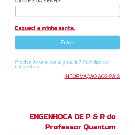
DIGITE SUA SENHA
book Bible App
Esqueci a minha senha.
tre-se
Entrar
 o Idioma
Precisa de uma conta gratuita? Participe do
Clube Kids
INFORMAÇÃO AOS PAIS
ENGENHOCA DE P & R do
Professor Quantum