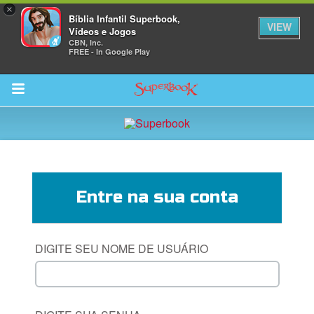
×
Bíblia Infantil Superbook,
VIEW
Vídeos e Jogos
CBN, Inc.
FREE - In Google Play
Return to Content
bra
Entre na sua conta
ios
DIGITE SEU NOME DE USUÁRIO
s