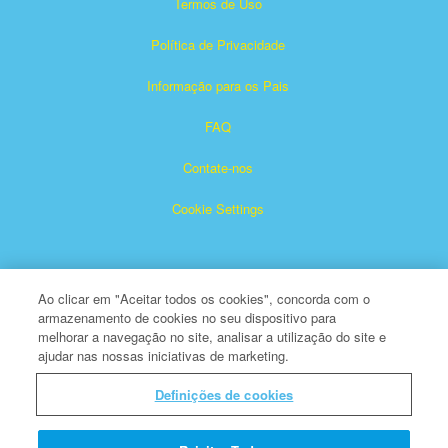
Termos de Uso
Política de Privacidade
Informação para os Pais
FAQ
Contate-nos
Cookie Settings
Ao clicar em "Aceitar todos os cookies", concorda com o
armazenamento de cookies no seu dispositivo para
melhorar a navegação no site, analisar a utilização do site e
ajudar nas nossas iniciativas de marketing.
Superbook é marca registrada de The Christian Broadcasting
Network, Inc.
Definições de cookies
Todos os Direitos Reservados
Sobre a CBN