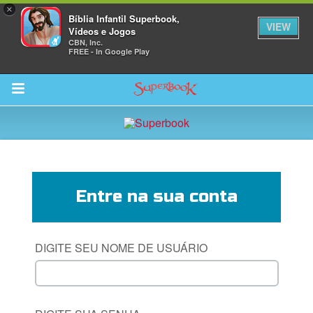
×
Bíblia Infantil Superbook,
VIEW
Vídeos e Jogos
CBN, Inc.
FREE - In Google Play
Return to Content
bra
Entre na sua conta
ios
DIGITE SEU NOME DE USUÁRIO
s