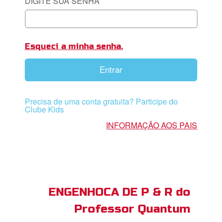
DIGITE SUA SENHA
book Bible App
Esqueci a minha senha.
tre-se
Entrar
 o Idioma
Precisa de uma conta gratuita? Participe do
Clube Kids
INFORMAÇÃO AOS PAIS
ENGENHOCA DE P & R do
Professor Quantum