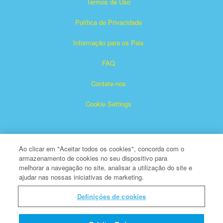
Termos de Uso
Política de Privacidade
Informação para os Pais
FAQ
Contate-nos
Cookie Settings
Ao clicar em "Aceitar todos os cookies", concorda com o
armazenamento de cookies no seu dispositivo para
melhorar a navegação no site, analisar a utilização do site e
ajudar nas nossas iniciativas de marketing.
Superbook é marca registrada de The Christian Broadcasting
Network, Inc.
Definições de cookies
Todos os Direitos Reservados
Sobre a CBN