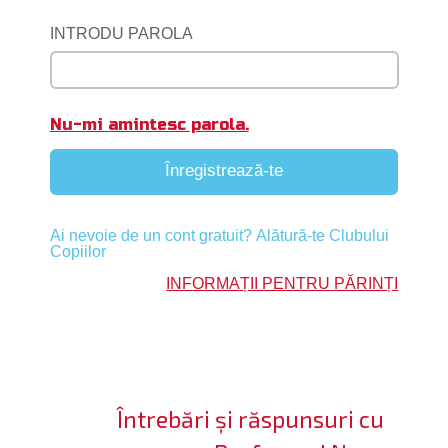
ifică-te
INTRODU PAROLA
ide cont
bă limba
Nu-mi amintesc parola.
Înregistrează-te
Ai nevoie de un cont gratuit? Alătură-te Clubului
Copiilor
INFORMAȚII PENTRU PĂRINȚI
Întrebări și răspunsuri cu