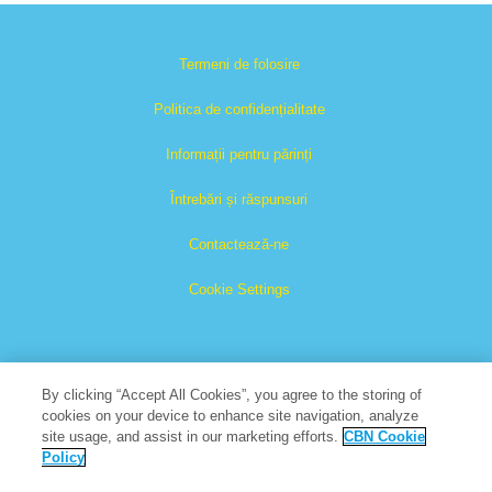
Termeni de folosire
Politica de confidențialitate
Informații pentru părinți
Întrebări și răspunsuri
Contactează-ne
Cookie Settings
By clicking “Accept All Cookies”, you agree to the storing of
cookies on your device to enhance site navigation, analyze
site usage, and assist in our marketing efforts.
CBN Cookie
Cartea Cărților este o marcă înregistrată a The Christian
Policy
Broadcasting Network, Inc.