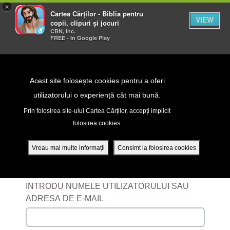
×
Cartea Cărților - Biblia pentru
VIEW
copii, clipuri și jocuri
CBN, Inc.
FREE - In Google Play
Return to Content
Acest site folosește cookies pentru a oferi
utilizatorului o experiență cât mai bună.
peră
Prin folosirea site-ului Cartea Cărților, accepți implicit
folosirea cookies.
Înregistrează-te cu
ade
contul tău
Vreau mai multe informații
Consimt la folosirea cookies
ri
INTRODU NUMELE UTILIZATORULUI SAU
ADRESA DE E-MAIL
ră DVD - Sezoane 1-4
ția mobilă