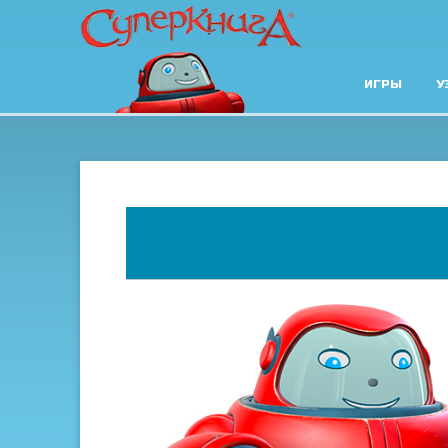
ИГРЫ
У