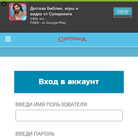
×
Детская Библия, игры и
VIEW
видео от Суперкниги
CBN, Inc.
FREE - In Google Play
Return to Content
 больше
Вход в аккаунт
и
я
ВВЕДИ ИМЯ ПОЛЬЗОВАТЕЛЯ
ВВЕДИ ПАРОЛЬ