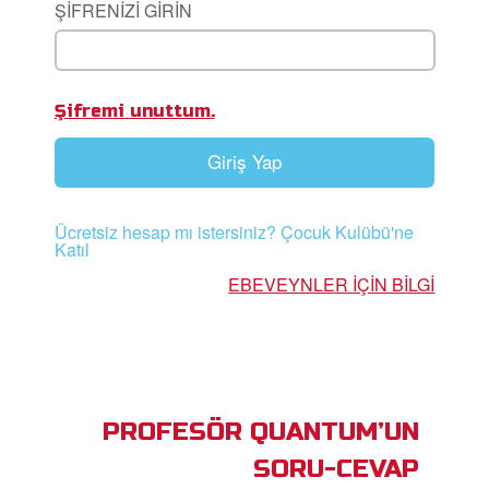
ŞİFRENİZİ GİRİN
ama
iz Çocuk Kutsal Kitap
Şifremi unuttum.
masını İndirin!
Giriş Yap
Yap
lun
Ücretsiz hesap mı istersiniz? Çocuk Kulübü'ne
Katıl
ğiştir
EBEVEYNLER IÇIN BILGI
PROFESÖR QUANTUM’UN
SORU-CEVAP