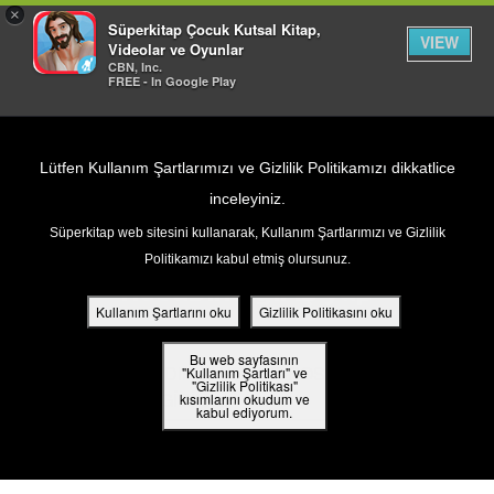
×
Süperkitap Çocuk Kutsal Kitap,
VIEW
Videolar ve Oyunlar
CBN, Inc.
FREE - In Google Play
Return to Content
Lütfen Kullanım Şartlarımızı ve Gizlilik Politikamızı dikkatlice
inceleyiniz.
Süperkitap web sitesini kullanarak, Kullanım Şartlarımızı ve Gizlilik
ar
Politikamızı kabul etmiş olursunuz.
Hesabına giriş yap
din
Kullanım Şartlarını oku
Gizlilik Politikasını oku
ler
Bu web sayfasının
KULLANICI ADINIZI VEYA E-POSTA
"Kullanım Şartları" ve
"Gizlilik Politikası"
ADRESİNİZİ GİRİN
kısımlarını okudum ve
 Kitap
kabul ediyorum.
ar