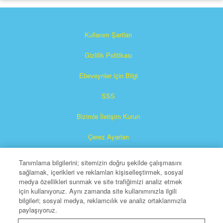
Kullanım Şartları
Gizlilik Politikası
Ebeveynler için Bilgi
SSS
Bizimle İletişim Kurun
Çerez Ayarları
Tanımlama bilgilerini; sitemizin doğru şekilde çalışmasını
sağlamak, içerikleri ve reklamları kişiselleştirmek, sosyal
medya özellikleri sunmak ve site trafiğimizi analiz etmek
için kullanıyoruz. Aynı zamanda site kullanımınızla ilgili
bilgileri; sosyal medya, reklamcılık ve analiz ortaklarımızla
paylaşıyoruz.
Süperkitap, The Christian Broadcasting Network, Inc.'in
tescilli bir markasıdır.